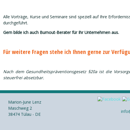
Alle Vorträge, Kurse und Seminare sind speziell auf Ihre Erforde
durchgeführt.
Gern bilde ich auch Burnout-Berater für Ihr Unternehmen aus.
Für weitere Fragen stehe ich Ihnen gerne zur Verfüg
Nach dem Gesundheitspräventionsgesetz §20a ist die Vorsor
steuerfrei absetzbar.
Marion-June Lenz
Maschweg 2
info
38474 Tülau - DE